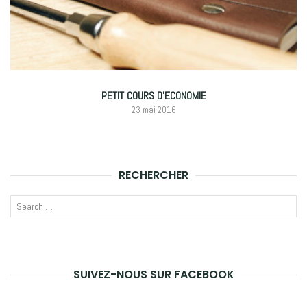
PETIT COURS D’ECONOMIE
23 mai 2016
RECHERCHER
Recherche
LANCE
pour
LA
:
RECHE
SUIVEZ-NOUS SUR FACEBOOK