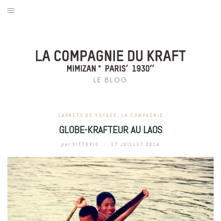
Aller
au
LA COMPAGNIE
contenu
L’ATELIER
CARNETS D’ARTISTES
LE BLOG
CARNETS DE VOYAGE
CARNETS DE VOYAGE
,
LA COMPAGNIE
PRESSE
GLOBE-KRAFTEUR AU LAOS
CONTACT
par
VITTORIO
/
17 JUILLET 2014
BOUTIQUE EN LIGNE