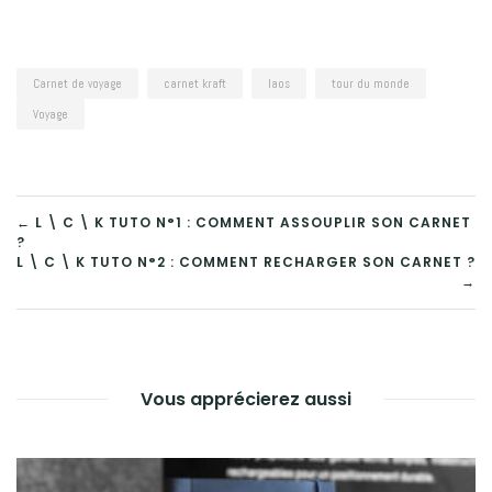
Carnet de voyage
carnet kraft
laos
tour du monde
Voyage
← L \ C \ K TUTO N°1 : COMMENT ASSOUPLIR SON CARNET
?
NAVIGATION
L \ C \ K TUTO N°2 : COMMENT RECHARGER SON CARNET ?
→
DE
L’ARTICLE
Vous apprécierez aussi