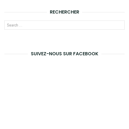
RECHERCHER
Recherche
LANCE
pour
LA
:
RECHE
SUIVEZ-NOUS SUR FACEBOOK