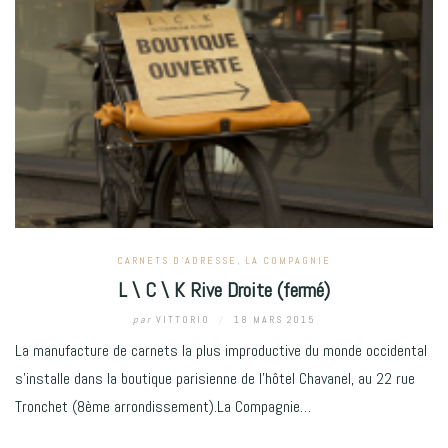
CARNETS D'ADRESSE
,
LA COMPAGNIE
L \ C \ K Rive Droite (fermé)
par
VITTORIO
/
18 MARS 2015
La manufacture de carnets la plus improductive du monde occidental
s’installe dans la boutique parisienne de l’hôtel Chavanel, au 22 rue
Tronchet (8ème arrondissement).La Compagnie…