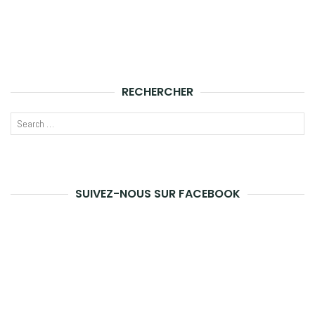
RECHERCHER
Recherche
LANCE
pour
LA
:
RECHE
SUIVEZ-NOUS SUR FACEBOOK