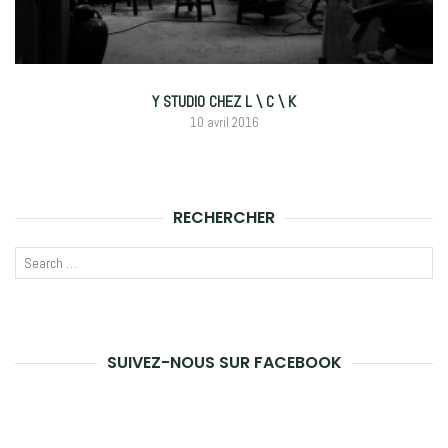
Y STUDIO CHEZ L \ C \ K
10 avril 2016
RECHERCHER
Recherche
LANCE
pour
LA
:
RECHE
SUIVEZ-NOUS SUR FACEBOOK