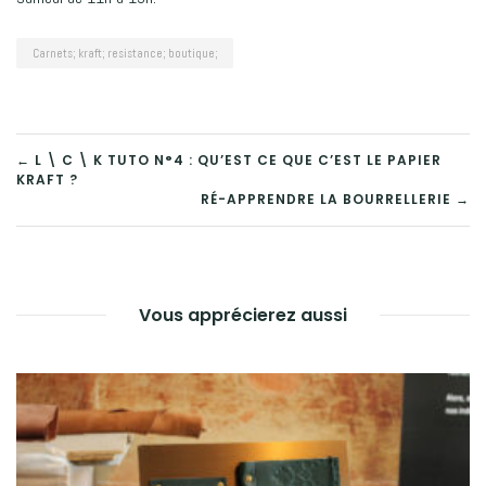
Carnets; kraft; resistance; boutique;
← L \ C \ K TUTO N°4 : QU’EST CE QUE C’EST LE PAPIER
KRAFT ?
NAVIGATION
RÉ-APPRENDRE LA BOURRELLERIE →
DE
L’ARTICLE
Vous apprécierez aussi